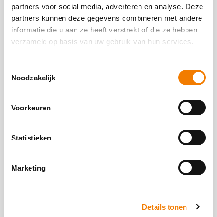
partners voor social media, adverteren en analyse. Deze
partners kunnen deze gegevens combineren met andere
Our clients
informatie die u aan ze heeft verstrekt of die ze hebben
verzameld op basis van uw gebruik van hun services.
These customers already work safely with B-Aware.
Toestemmingsselectie
Noodzakelijk
Voorkeuren
Statistieken
Marketing
Details tonen