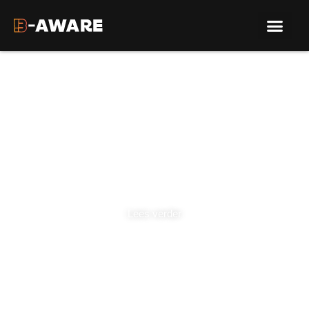
For construction sites
Together, working safely and consciously on the
construction site.
Lees verder