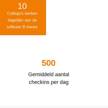
10
Collega's werken
dagelijks aan de
software B-Aware
500
Gemiddeld aantal
checkins per dag