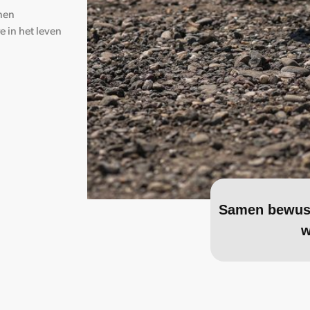
nen
 in het leven
Samen bewust
w