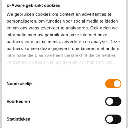
B-Aware gebruikt cookies
We gebruiken cookies om content en advertenties te
personaliseren, om functies voor social media te bieden
en om ons websiteverkeer te analyseren. Ook delen we
Overzicht van ingecheckte gebruikers
informatie over uw gebruik van onze site met onze
partners voor social media, adverteren en analyse. Deze
Werk efficiënter met digitaal in en uitchecken van
partners kunnen deze gegevens combineren met andere
medewerkers in een object of pand.​
informatie die u aan ze heeft verstrekt of die ze hebben
verzameld op basis van uw gebruik van hun services.
Of bel ons:
Toestemmingsselectie
Meer info
Noodzakelijk
+31 (0)85 - 902 04 80
Voorkeuren
Statistieken